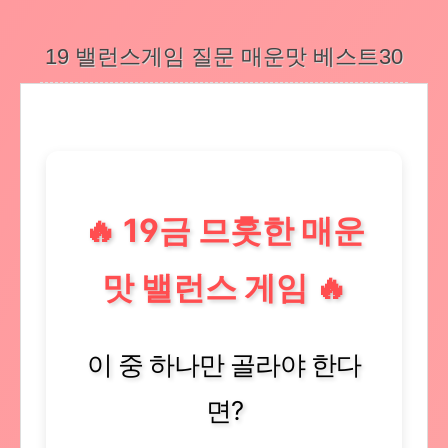
19 밸런스게임 질문 매운맛 베스트30
🔥 19금 므훗한 매운
맛 밸런스 게임 🔥
이 중 하나만 골라야 한다
면?