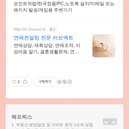
포인트적립/한국정품/PC,노트북 설치/이메일 또는
패키지 발송/게임용 주변기기
http://m.loveact.kr
광고
연애컨설팅 전문 러브액트
연애상담, 재회상담, 연애조작, 이
성마음 알기, 결혼생활문제, 연애
잘하는법
2
구독하기
해프릭스
1. 부동산 분양일정 및 아파트 청약 1순위 당첨