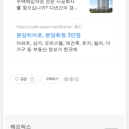
자체적인 품질점검 실시
주택매입약정 전문 시공회사
를 찾으십니까? 다년간의 경
험을 통해 축적된 탁월한 기술
력으로 안전과 품질관리에 뛰
어난 시공능력
https://cafe.daum.net/liberos
광고
분양히어로, 분양회원 3만명
아파트, 상가, 오피스텔, 재건축, 토지, 빌라, 다
가구 등 부동산 정보가 한곳에
공감
구독하기
해프릭스