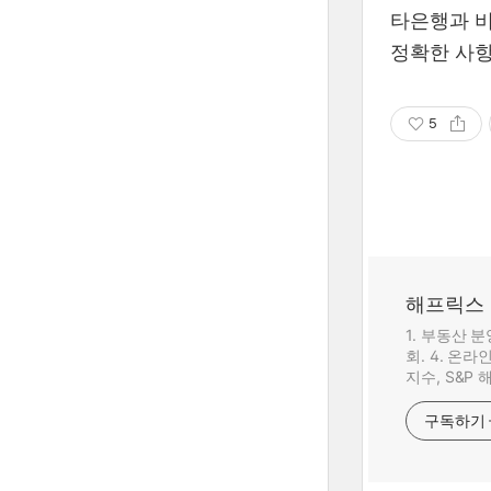
타은행과 
정확한 사
5
해프릭스
1. 부동산 
회. 4. 온
지수, S&P
구독하기