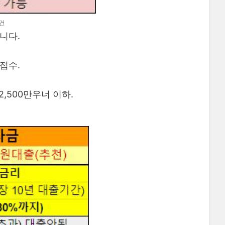
건
니다.
 접수.
억2,500만우너 이하.